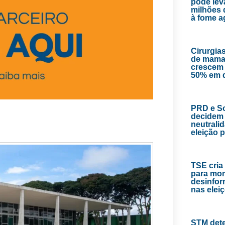
pode lev
milhões 
à fome 
Cirurgias
de mama
crescem
50% em 
PRD e So
decidem 
neutrali
eleição 
TSE cria
para mon
desinfor
nas elei
STM det