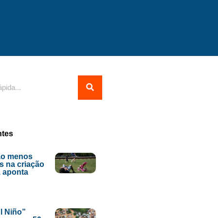
ntes
ão menos
s na criação
, aponta
l Niño”