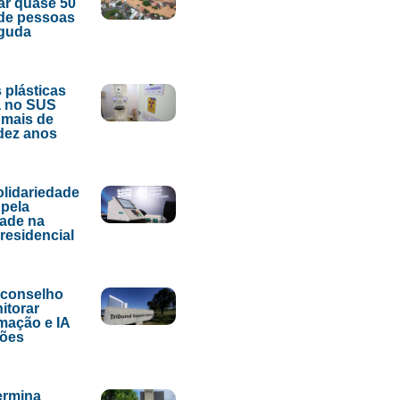
ar quase 50
de pessoas
aguda
 plásticas
 no SUS
 mais de
dez anos
lidariedade
pela
dade na
presidencial
 conselho
itorar
mação e IA
ções
ermina