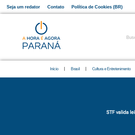
Ir
Seja um redator
Contato
Política de Cookies (BR)
para
o
conteúdo
Pesq
Início
Brasil
Cultura e Entretenimento
STF valida l