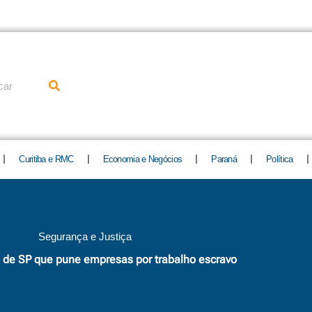
uisar
Curitiba e RMC
Economia e Negócios
Paraná
Política
Segurança e Justiça
ei de SP que pune empresas por trabalho escravo