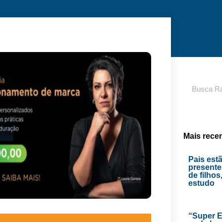
Pesquisar
Mais rece
Pais est
presente
de filhos
estudo
“Super E