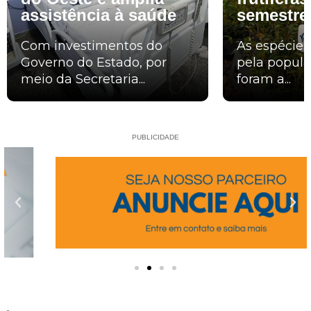
assistência à saúde
semestre
Com investimentos do
As espécie
Governo do Estado, por
pela popula
meio da Secretaria...
foram a...
PUBLICIDADE