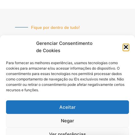
Fique por dentro de tudo!
Inscreva-se e receba nossas
Gerenciar Consentimento
notícias sempre atualizadas
de Cookies
Para fornecer as melhores experiências, usamos tecnologias como
E-
cookies para armazenar e/ou acessar informações do dispositivo. O
mail
consentimento para essas tecnologias nos permitirá processar dados
como comportamento de navegação ou IDs exclusivos neste site. Não
INSCREVER
consentir ou retirar o consentimento pode afetar negativamente certos
recursos e funções.
Aceitar
Siga-nos
F
I
Y
Negar
a
n
o
c
s
u
Ver preferências
e
t
t