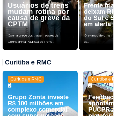
Usuários de trens
Frente fria
mudam rotina por
deixam Ri
causa de greve da
do Sul e S
CPTM
em alerta
Com a greve dos trabalhadores da
O avanço de uma fren
Companhia Paulista de Trens...
de...
Curitiba e RMC
Curitiba e RMC
Curitiba e 
Grupo Zonta investe
Feedback
R$ 100 milhões em
apontame
complexo comercial
PUCPR a
com supermercado
platafor