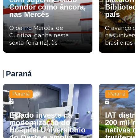
Condor como âncora,
Bibliote
nas Mercês
país
O bairro Mercês, de
O avanço da 
Curitiba, ganha nesta
nas univers
sexta-feira (12), às...
brasileiras 
Paraná
Paraná
Paraná
Estado investe na
IAT distr
modernização do
200 mil 
Hospital Universitário
nativas d
do Oeste e amplia
frutíferas