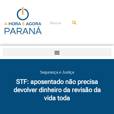
Ir
para
o
conteúdo
Pesquisar
Segurança e Justiça
STF: aposentado não precisa
devolver dinheiro da revisão da
vida toda