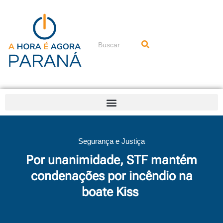
Ir
para
o
conteúdo
Pesquisar
Segurança e Justiça
Por unanimidade, STF mantém
condenações por incêndio na
boate Kiss