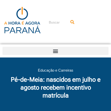
Ir
para
o
conteúdo
Pesquisar
Educação e Carreiras
Pé-de-Meia: nascidos em julho e
agosto recebem incentivo
matrícula