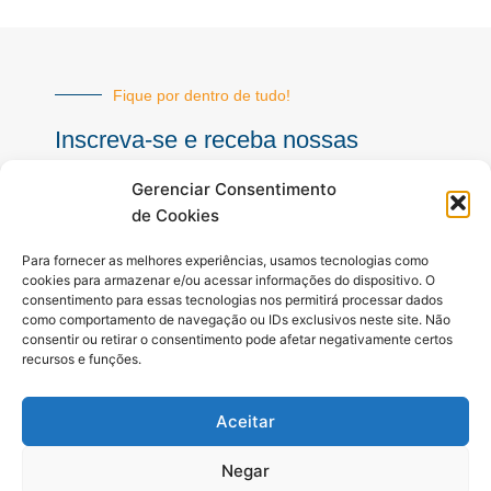
Fique por dentro de tudo!
Inscreva-se e receba nossas
notícias sempre atualizadas
Gerenciar Consentimento
de Cookies
E-
Para fornecer as melhores experiências, usamos tecnologias como
mail
cookies para armazenar e/ou acessar informações do dispositivo. O
consentimento para essas tecnologias nos permitirá processar dados
INSCREVER
como comportamento de navegação ou IDs exclusivos neste site. Não
consentir ou retirar o consentimento pode afetar negativamente certos
recursos e funções.
Siga-nos
Aceitar
F
I
Y
a
n
o
c
s
u
Negar
e
t
t