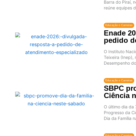
Barra do Piraí,
reúne equipes d
Educação e Carreiras
Enade 20
pedido d
O Instituto Nac
Teixeira (Inep)
Desempenho dos
Educação e Carreiras
SBPC pro
Ciência 
O último dia da
Progresso da Ci
Dia da Família na
Educação e Carreiras