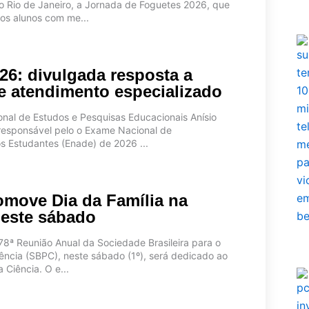
 no Rio de Janeiro, a Jornada de Foguetes 2026, que
os alunos com me...
26: divulgada resposta a
e atendimento especializado
ional de Estudos e Pesquisas Educacionais Anísio
, responsável pelo o Exame Nacional de
 Estudantes (Enade) de 2026 ...
move Dia da Família na
neste sábado
 78ª Reunião Anual da Sociedade Brasileira para o
ência (SBPC), neste sábado (1º), será dedicado ao
 Ciência. O e...