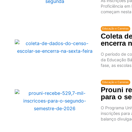
As inscrições p
Proficiência em
começam nesta s
Educação e Carreiras
Coleta d
encerra n
O período de co
da Educação Bás
fase, as escolas
Educação e Carreiras
Prouni re
para o s
O Programa Uni
inscrições para
balanço divulgad