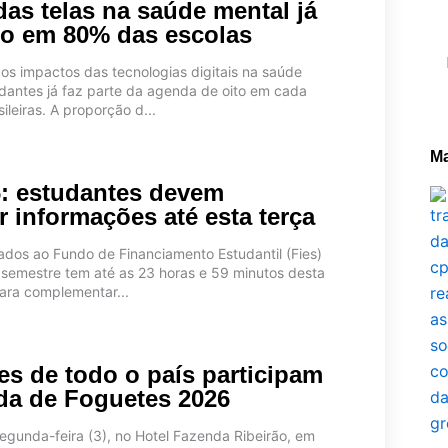
as telas na saúde mental já
do em 80% das escolas
Pe
os impactos das tecnologias digitais na saúde
dantes já faz parte da agenda de oito em cada
ileiras. A proporção d...
Ma
6: estudantes devem
 informações até esta terça
ados ao Fundo de Financiamento Estudantil (Fies)
semestre tem até as 23 horas e 59 minutos desta
para complementar...
es de todo o país participam
da de Foguetes 2026
gunda-feira (3), no Hotel Fazenda Ribeirão, em