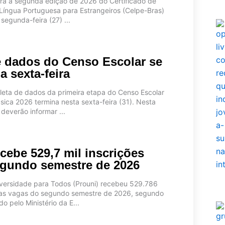
ara a segunda edição de 2026 do Certificado de
 Língua Portuguesa para Estrangeiros (Celpe-Bras)
egunda-feira (27) ...
e dados do Censo Escolar se
a sexta-feira
leta de dados da primeira etapa do Censo Escolar
ica 2026 termina nesta sexta-feira (31). Nesta
 deverão informar ...
cebe 529,7 mil inscrições
egundo semestre de 2026
versidade para Todos (Prouni) recebeu 529.786
 as vagas do segundo semestre de 2026, segundo
o pelo Ministério da E...