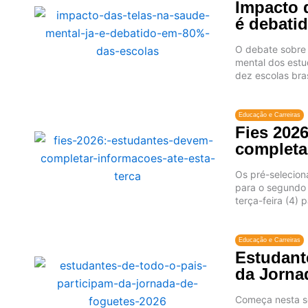
Impacto d
é debati
O debate sobre 
mental dos estu
dez escolas bras
Educação e Carreiras
Fies 202
completar
Os pré-selecion
para o segundo 
terça-feira (4) 
Educação e Carreiras
Estudant
da Jorna
Começa nesta se