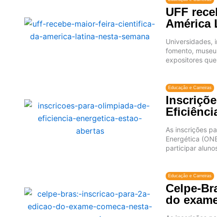
UFF receb
América 
Universidades, i
fomento, museus
expositores que 
Educação e Carreiras
Inscriçõ
Eficiênci
As inscrições pa
Energética (ON
participar alunos
Educação e Carreiras
Celpe-Bra
do exame