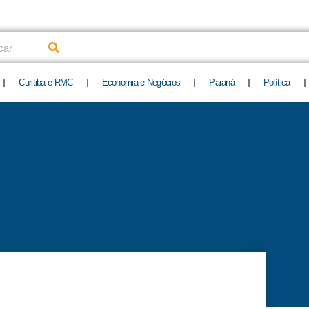
uisar
Curitiba e RMC
Economia e Negócios
Paraná
Política