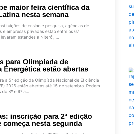
e maior feira científica da
Latina nesta semana
nstituições de ensino e pesquisa, agências de
 e empresas privadas estão entre os 67
levaram estandes a Niterói, ...
es para Olimpíada de
a Energética estão abertas
ra a 5ª edição da Olimpíada Nacional de Eficiência
EE) 2026 estão abertas até 15 de setembro. Podem
 do 8º e 9º a...
s: inscrição para 2ª edição
 começa nesta segunda