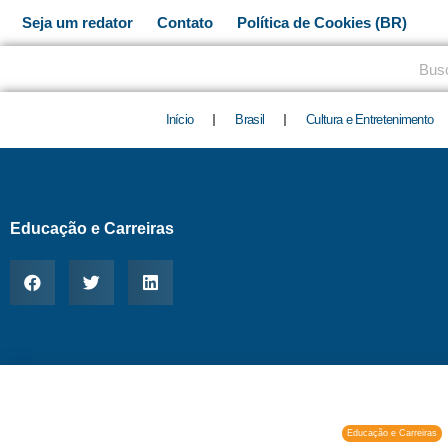
Ir
Seja um redator
Contato
Política de Cookies (BR)
para
o
Pesq
conteúdo
Início
Brasil
Cultura e Entretenimento
Educação e Carreiras
Educação e Carreiras