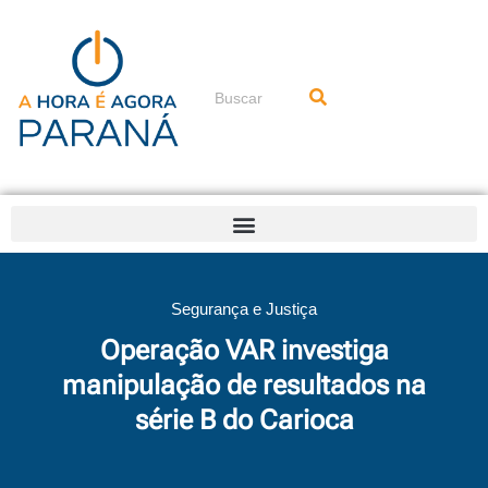
Ir
para
o
conteúdo
Pesquisar
Segurança e Justiça
Operação VAR investiga
manipulação de resultados na
série B do Carioca