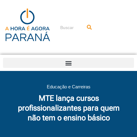
Ir
para
o
conteúdo
Pesquisar
Educação e Carreiras
MTE lança cursos
profissionalizantes para quem
não tem o ensino básico