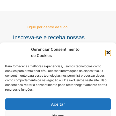
Fique por dentro de tudo!
Inscreva-se e receba nossas
notícias sempre atualizadas
Gerenciar Consentimento
de Cookies
E-
Para fornecer as melhores experiências, usamos tecnologias como
mail
cookies para armazenar e/ou acessar informações do dispositivo. O
consentimento para essas tecnologias nos permitirá processar dados
INSCREVER
como comportamento de navegação ou IDs exclusivos neste site. Não
consentir ou retirar o consentimento pode afetar negativamente certos
recursos e funções.
Siga-nos
Aceitar
F
I
Y
a
n
o
c
s
u
Negar