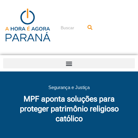
Ir
para
o
conteúdo
Pesquisar
Segurança e Justiça
MPF aponta soluções para
proteger patrimônio religioso
católico