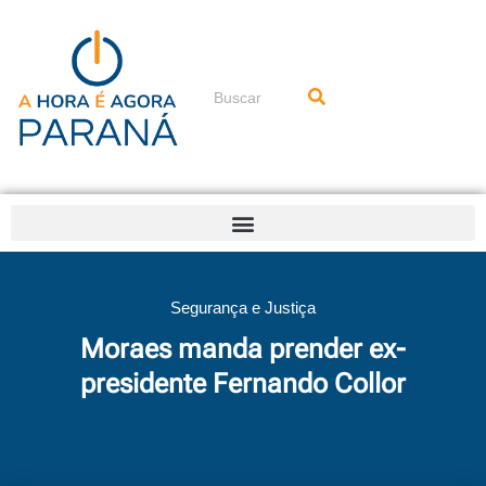
Ir
para
o
conteúdo
Pesquisar
Segurança e Justiça
Moraes manda prender ex-
presidente Fernando Collor