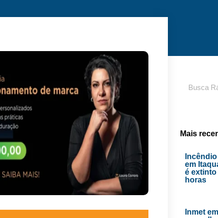
Pesquisar
Mais rece
Incêndio
em Itaq
é extint
horas
Inmet emi