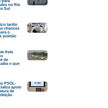
 para
des no Rio
o Sul
ico tardio
as chances
para o
de pulmão
te frete
no
te de
saiba o que
ão PSOL-
ializa apoio
atura de
eleição