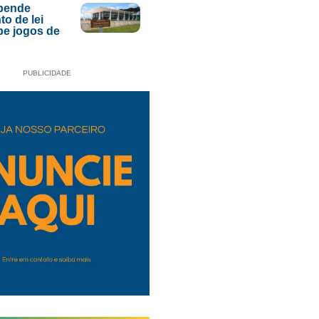
pende
to de lei
be jogos de
PUBLICIDADE