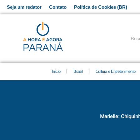
Ir
Seja um redator
Contato
Política de Cookies (BR)
para
o
conteúdo
Pesq
Início
Brasil
Cultura e Entretenimento
Marielle: Chiquin