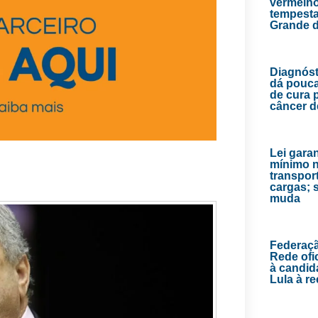
vermelho
tempesta
Grande d
Diagnóst
dá pouc
de cura 
câncer 
Lei garan
mínimo 
transpor
cargas; 
muda
Federaç
Rede ofic
à candid
Lula à re