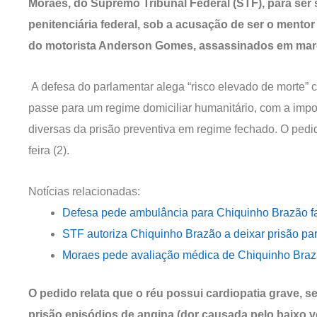
Moraes, do Supremo Tribunal Federal (STF), para ser
penitenciária federal, sob a acusação de ser o mentor
do motorista Anderson Gomes, assassinados em mar
A defesa do parlamentar alega “risco elevado de morte” ca
passe para um regime domiciliar humanitário, com a impo
diversas da prisão preventiva em regime fechado. O pedid
feira (2).
Notícias relacionadas:
Defesa pede ambulância para Chiquinho Brazão fa
STF autoriza Chiquinho Brazão a deixar prisão pa
Moraes pede avaliação médica de Chiquinho Brazã
O pedido relata que o réu possui cardiopatia grave,
prisão episódios de angina (dor causada pelo baixo 