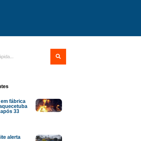
ntes
 em fábrica
uaquecetuba
o após 33
te alerta