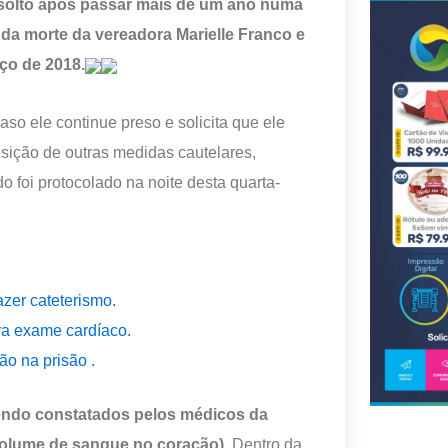
 solto após passar mais de um ano numa
 da morte da vereadora Marielle Franco e
ço de 2018.
so ele continue preso e solicita que ele
sição de outras medidas cautelares,
o foi protocolado na noite desta quarta-
zer cateterismo.
ra exame cardíaco.
o na prisão .
 sendo constatados pelos médicos da
volume de sangue no coração).
Dentro da