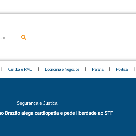
uisar
Curitiba e RMC
Economia e Negócios
Paraná
Política
Segurança e Justiça
ho Brazão alega cardiopatia e pede liberdade ao STF