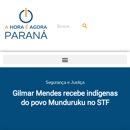
Ir
para
o
conteúdo
Pesquisar
Segurança e Justiça
Gilmar Mendes recebe indígenas
do povo Munduruku no STF