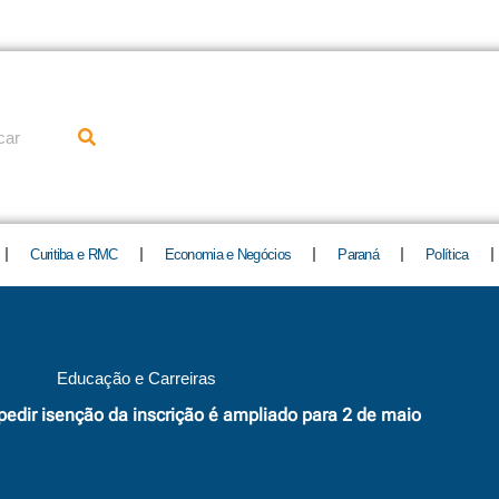
uisar
Curitiba e RMC
Economia e Negócios
Paraná
Política
Educação e Carreiras
edir isenção da inscrição é ampliado para 2 de maio