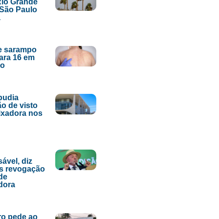
Rio Grande
 São Paulo
a
e sarampo
ara 16 em
lo
epudia
o de visto
ixadora nos
ável, diz
s revogação
 de
dora
ro pede ao