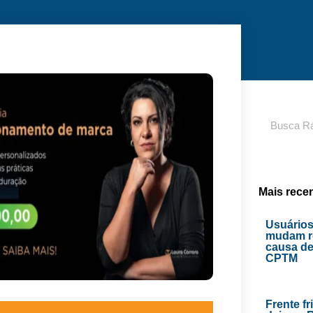
Pesquisar
Mais rece
Usuários
mudam ro
causa de
CPTM
Frente fr