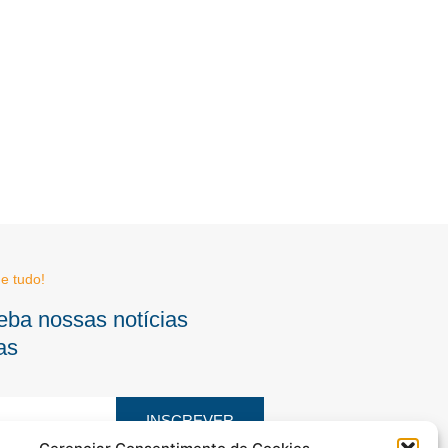
e tudo!
eba nossas notícias
as
INSCREVER