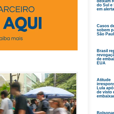
deixam 
do Sul e
em alert
Casos d
sobem p
São Pau
Brasil r
revogaçã
de emba
EUA
Atitude
irrespons
Lula apó
de visto
embaixa
Bolsona