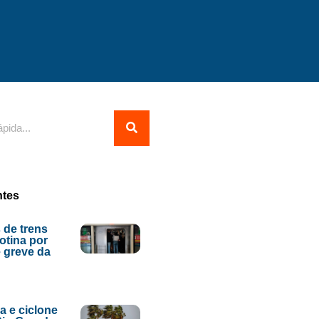
ntes
 de trens
tina por
 greve da
ia e ciclone