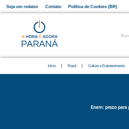
Ir
Seja um redator
Contato
Política de Cookies (BR)
para
o
conteúdo
Pesq
Início
Brasil
Cultura e Entretenimento
Enem: prazo para p