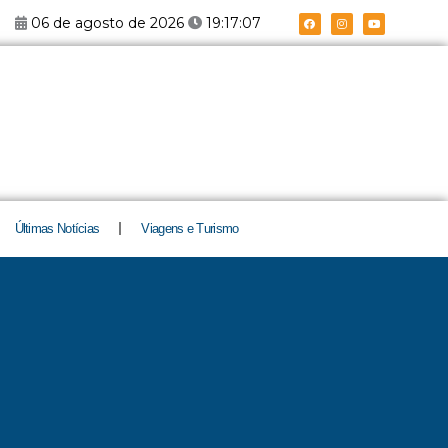
F
I
Y
06 de agosto de 2026
19:17:08
a
n
o
c
s
u
e
t
t
b
a
u
o
g
b
o
r
e
k
a
m
Últimas Notícias
Viagens e Turismo