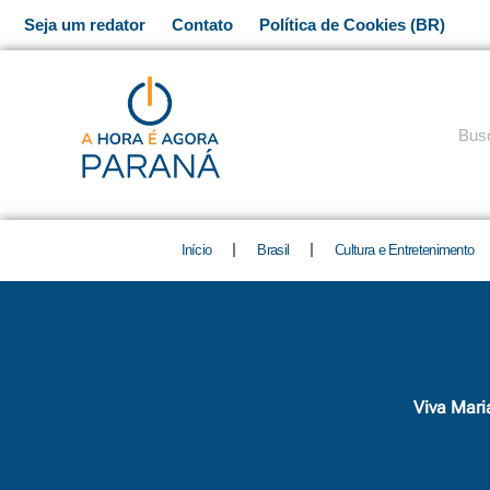
Ir
Seja um redator
Contato
Política de Cookies (BR)
para
o
conteúdo
Pesq
Início
Brasil
Cultura e Entretenimento
Viva Mari