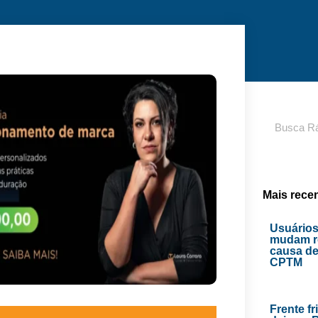
Pesquisar
Mais rece
Usuários
mudam ro
causa de
CPTM
Frente fr