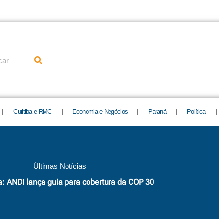
uisar
Curitiba e RMC
Economia e Negócios
Paraná
Política
Últimas Notícias
a: ANDI lança guia para cobertura da COP 30