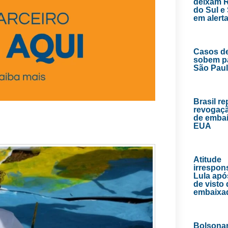
deixam 
do Sul e
em alert
Casos d
sobem p
São Pau
Brasil r
revogaçã
de emba
EUA
Atitude
irrespons
Lula apó
de visto
embaixa
Bolsona