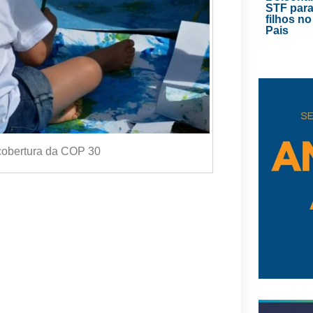
STF para
filhos no
Pais
 cobertura da COP 30