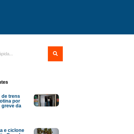
ntes
 de trens
tina por
 greve da
ia e ciclone