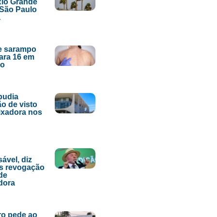
Rio Grande
 São Paulo
a
e sarampo
ara 16 em
lo
epudia
o de visto
ixadora nos
ável, diz
s revogação
 de
dora
ro pede ao