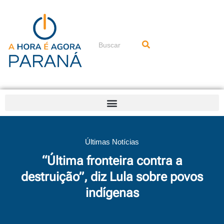
Ir
para
o
conteúdo
Pesquisar
Últimas Notícias
“Última fronteira contra a
destruição”, diz Lula sobre povos
indígenas