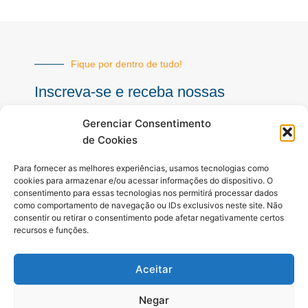
Fique por dentro de tudo!
Inscreva-se e receba nossas
notícias sempre atualizadas
Gerenciar Consentimento
de Cookies
E-
Para fornecer as melhores experiências, usamos tecnologias como
mail
cookies para armazenar e/ou acessar informações do dispositivo. O
consentimento para essas tecnologias nos permitirá processar dados
INSCREVER
como comportamento de navegação ou IDs exclusivos neste site. Não
consentir ou retirar o consentimento pode afetar negativamente certos
recursos e funções.
Siga-nos
Aceitar
F
I
Y
a
n
o
c
s
u
Negar