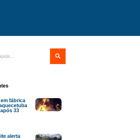
ntes
 em fábrica
uaquecetuba
o após 33
te alerta