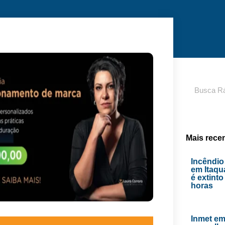
Pesquisar
Mais rece
Incêndio
em Itaq
é extint
horas
Inmet emi