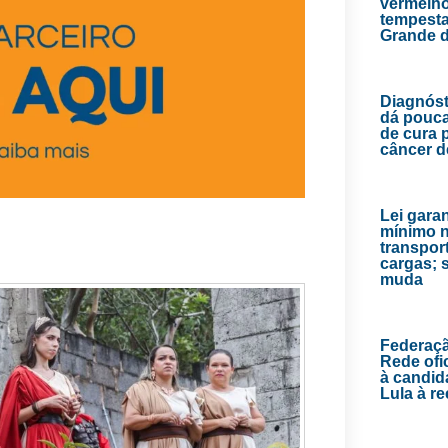
vermelho
tempesta
Grande d
Diagnóst
dá pouc
de cura 
câncer 
Lei garan
mínimo 
transpor
cargas; 
muda
Federaç
Rede ofic
à candid
Lula à re