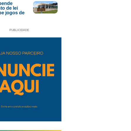
pende
to de lei
be jogos de
PUBLICIDADE