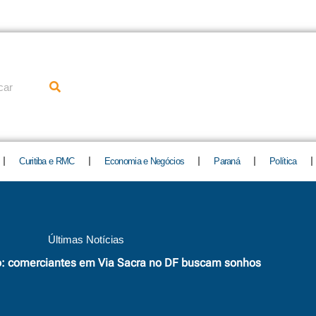
uisar
Curitiba e RMC
Economia e Negócios
Paraná
Política
Últimas Notícias
o: comerciantes em Via Sacra no DF buscam sonhos