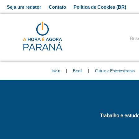
Ir
Seja um redator
Contato
Política de Cookies (BR)
para
o
conteúdo
Pesq
Início
Brasil
Cultura e Entretenimento
Trabalho e estud