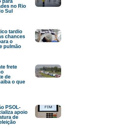
 para
des no Rio
o Sul
ico tardio
as chances
para o
de pulmão
te frete
no
te de
saiba o que
ão PSOL-
ializa apoio
atura de
eleição