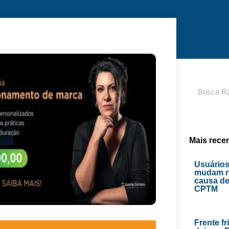
Pesquisar
Mais rece
Usuários
mudam ro
causa de
CPTM
Frente fr