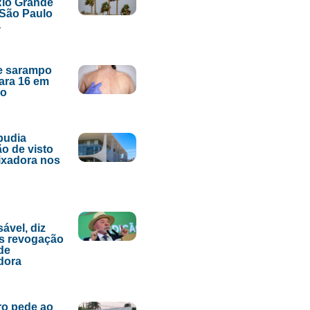
Rio Grande
 São Paulo
a
e sarampo
ara 16 em
lo
epudia
o de visto
ixadora nos
ável, diz
s revogação
 de
dora
ro pede ao