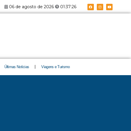
F
I
Y
06 de agosto de 2026
01:37:27
a
n
o
c
s
u
e
t
t
b
a
u
o
g
b
o
r
e
k
a
m
Últimas Notícias
Viagens e Turismo