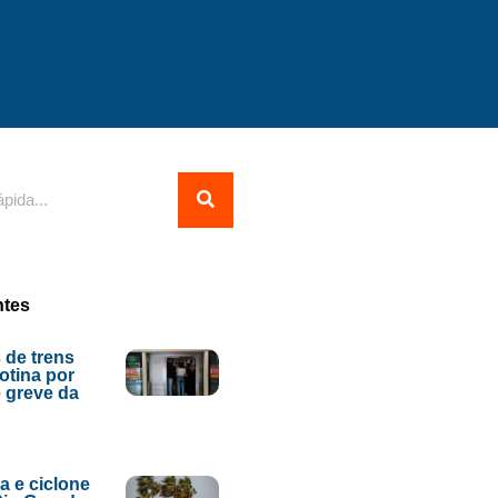
ntes
 de trens
tina por
 greve da
ia e ciclone