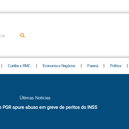
uisar
Curitiba e RMC
Economia e Negócios
Paraná
Política
Últimas Notícias
 PGR apure abuso em greve de peritos do INSS