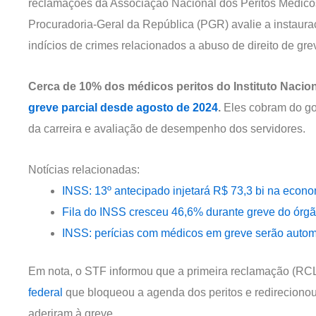
reclamações da Associação Nacional dos Peritos Médicos
Procuradoria-Geral da República (PGR) avalie a instauraç
indícios de crimes relacionados a abuso de direito de gre
Cerca de 10% dos médicos peritos do Instituto Nacio
greve parcial desde agosto de 2024
.
Eles cobram do go
da carreira e avaliação de desempenho dos servidores.
Notícias relacionadas:
INSS: 13º antecipado injetará R$ 73,3 bi na econom
Fila do INSS cresceu 46,6% durante greve do órgã
INSS: perícias com médicos em greve serão auto
Em nota, o STF informou que a primeira reclamação (RC
federal
que bloqueou a agenda dos peritos e redirecionou
aderiram à greve.