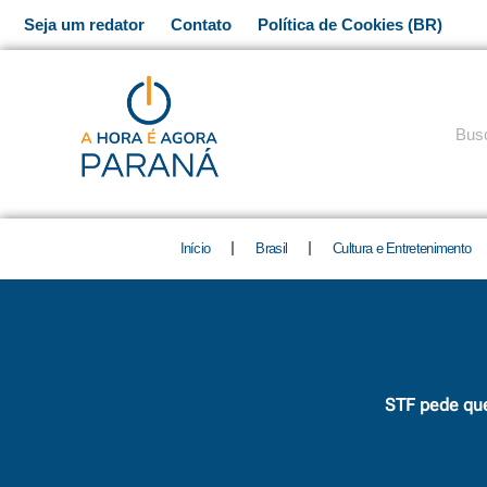
Ir
Seja um redator
Contato
Política de Cookies (BR)
para
o
conteúdo
Pesq
Início
Brasil
Cultura e Entretenimento
STF pede que