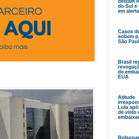
deixam 
do Sul e
em alert
Casos d
sobem p
São Pau
Brasil r
revogaçã
de emba
EUA
Atitude
irrespons
Lula apó
de visto
embaixa
Bolsona