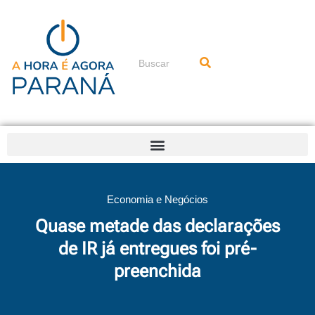
Ir
para
o
conteúdo
Pesquisar
Economia e Negócios
Quase metade das declarações
de IR já entregues foi pré-
preenchida