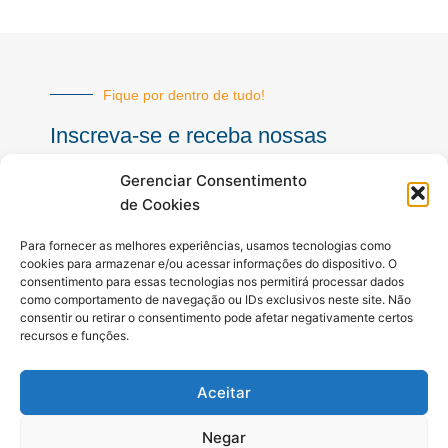
Fique por dentro de tudo!
Inscreva-se e receba nossas
notícias sempre atualizadas
Gerenciar Consentimento
de Cookies
E-
Para fornecer as melhores experiências, usamos tecnologias como
mail
cookies para armazenar e/ou acessar informações do dispositivo. O
consentimento para essas tecnologias nos permitirá processar dados
INSCREVER
como comportamento de navegação ou IDs exclusivos neste site. Não
consentir ou retirar o consentimento pode afetar negativamente certos
recursos e funções.
Siga-nos
Aceitar
F
I
Y
a
n
o
c
s
u
Negar