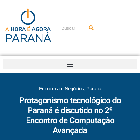
Ir
para
o
conteúdo
Pesquisar
Economia e Negócios
,
Paraná
Protagonismo tecnológico do
Paraná é discutido no 2º
Encontro de Computação
Avançada