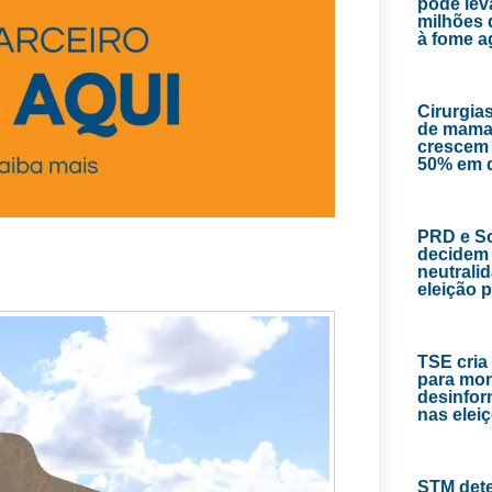
pode lev
milhões 
à fome 
Cirurgias
de mama
crescem
50% em 
PRD e So
decidem 
neutrali
eleição 
TSE cria
para mon
desinfor
nas elei
STM det