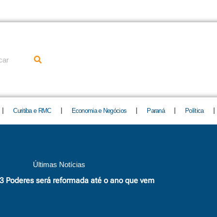
uisar
Curitiba e RMC
Economia e Negócios
Paraná
Política
Últimas Notícias
 3 Poderes será reformada até o ano que vem