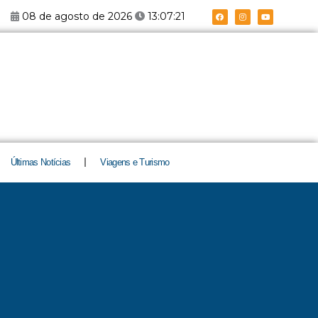
F
I
Y
08 de agosto de 2026
13:07:22
a
n
o
c
s
u
e
t
t
b
a
u
o
g
b
o
r
e
k
a
m
Últimas Notícias
Viagens e Turismo