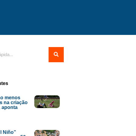
ntes
ão menos
s na criação
, aponta
l Niño”