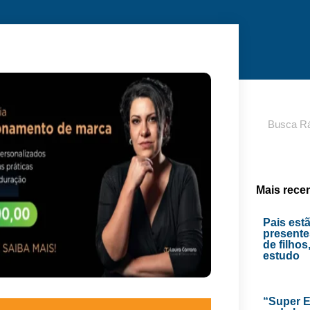
Pesquisar
Mais rece
Pais est
presente
de filhos
estudo
“Super E