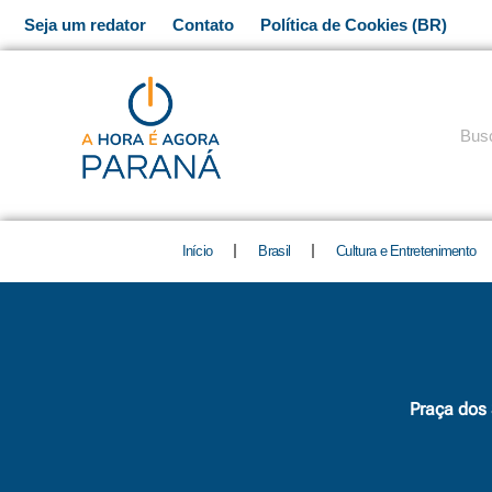
Ir
Seja um redator
Contato
Política de Cookies (BR)
para
o
conteúdo
Pesq
Início
Brasil
Cultura e Entretenimento
Praça dos