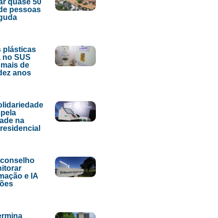
ar quase 50
de pessoas
aguda
 plásticas
 no SUS
 mais de
dez anos
lidariedade
pela
dade na
presidencial
 conselho
itorar
mação e IA
ções
ermina