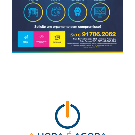
recente. E a gente fez escavações em 2014
num sítio escola e demonstramos a partir do
nosso trabalho, que essa estrada, ela tem pelo
menos mil anos de idade. Então, de novo, é um
contexto não só de sítios formados por montículos
e aterros, mas por uma rede de caminhos e
estradas, criando uma rede mesmo, né, com uma
marca muito forte na paisagem.
RAFAEL:
A tecnologia tem revelado verdadeiras
redes de lugarejos conectados por estradas, um
urbanismo ancestral. A estimativa é de que
existam mais de 10 mil estruturas construídas por
esses povos escondidas sob a floresta, como
montículos, canais, aterros, campos drenados,
campos de cultivo e estradas.