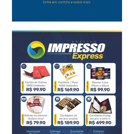
destruição deliberada desses sítios, isso tá
acontecendo no Acre principalmente. Esses
geoglifos são estruturas quadradas, retangulares.
Isso era coberto de floresta, tem pasto hoje porque
foi desmatado nos últimos 40, 50 anos. Né? A
gente não sabe confirmar, devia ser alguma forma
de capoeira quando esses sítios foram ocupados.
Alguns desses sítios são montículos, nós
escavamos esse sítio aqui chamado Sol de
Campinas. São vários montículos, o fazendeiro
passou a máquina aqui, ele destruiu essa parte do
sítio, mas são esses montículos e conectados a
essas estradas. O nosso trabalho foi feito aqui,
uma demanda do Ministério Público Federal,
porque essa torre foi colocada nesse local ao lado
dessa estrada e havia um debate se essa estrada
era uma estrada antiga, indígena ou uma estrada