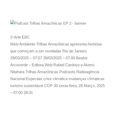
Reportagem,
RAFAEL:
Olá, eu sou Rafael Cardoso, repórter da
entrevistas e
Agência Brasil. Neste segundo episódio do
Rafael Cardoso
apresentação
podcast Trilhas Amazônicas, vamos falar de
projetos e pesquisas que estão desvendando
históricas ocultas e buscam formas de preservar
© Arte EBC
conhecimentos milenares, que podem se perder
Edição, roteiro,
Meio Ambiente Trilhas Amazônicas apresenta histórias
junto com a derrubada da floresta. Vem com a
adaptação e
Akemi Nitahara
que começam a ser reveladas Rio de Janeiro
gente nessa jornada para descobrir o passado e
montagem
28/03/2025 – 07:07
28/03/2025 – 07:00
Beatriz
entender o presente do maior bioma do Brasil,
Arcoverde – Editora Web Rafael Cardoso e Akemi
necessário para garantir o futuro da humanidade
Nitahara Trilhas Amazônicas Podcasts Radioagência
Coordenação de
Beatriz
do planeta.
Nacional Especiais crise climática mudanças clímaticas
processos e
Arcoverde
turismo sustentável COP 30
sexta-feira, 28 Março, 2025
supervisão
SOBE SOM
– 07:00
28:31
Identidade visual
Caroline Ramos
RAFAEL:
Escondidos sob a densa vegetação
e design:
amazônica, vestígios dos povos originários que