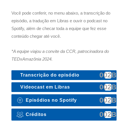
Você pode conferir, no menu abaixo, a transcrição do
episódio, a tradução em Libras e ouvir o podcast no
Spotify, além de checar toda a equipe que fez esse
conteúdo chegar até você.
*A equipe viajou a convite da CCR, patrocinadora do
TEDxAmazônia 2024.
Transcrição do episódio
PODCAST Trilhas Amazônicas
–
Episódio 2 –
Videocast em Libras
Histórias Invisíveis
Em breve
Episódios no Spotify
VINHETA:
Trilhas Amazônicas
Créditos
SOBE SOM