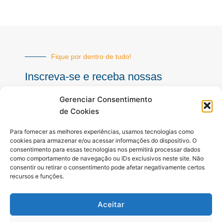
Fique por dentro de tudo!
Inscreva-se e receba nossas
notícias sempre atualizadas
Gerenciar Consentimento
de Cookies
E-
Para fornecer as melhores experiências, usamos tecnologias como
mail
cookies para armazenar e/ou acessar informações do dispositivo. O
consentimento para essas tecnologias nos permitirá processar dados
INSCREVER
como comportamento de navegação ou IDs exclusivos neste site. Não
consentir ou retirar o consentimento pode afetar negativamente certos
recursos e funções.
Siga-nos
Aceitar
F
I
Y
a
n
o