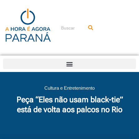
Ir
para
o
conteúdo
Pesquisar
Cultura e Entretenimento
Peça “Eles não usam black-tie”
está de volta aos palcos no Rio