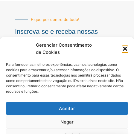
Fique por dentro de tudo!
Inscreva-se e receba nossas
notícias sempre atualizadas
Gerenciar Consentimento
de Cookies
E-
Para fornecer as melhores experiências, usamos tecnologias como
mail
cookies para armazenar e/ou acessar informações do dispositivo. O
consentimento para essas tecnologias nos permitirá processar dados
INSCREVER
como comportamento de navegação ou IDs exclusivos neste site. Não
consentir ou retirar o consentimento pode afetar negativamente certos
recursos e funções.
Siga-nos
Aceitar
F
I
Y
a
n
o
c
s
u
Negar
e
t
t
b
a
u