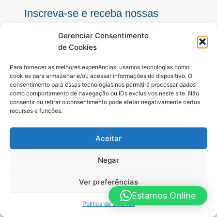
Inscreva-se e receba nossas
notícias sempre atualizadas
Gerenciar Consentimento
de Cookies
E-
Para fornecer as melhores experiências, usamos tecnologias como
mail
cookies para armazenar e/ou acessar informações do dispositivo. O
consentimento para essas tecnologias nos permitirá processar dados
INSCREVER
como comportamento de navegação ou IDs exclusivos neste site. Não
consentir ou retirar o consentimento pode afetar negativamente certos
recursos e funções.
Siga-nos
Aceitar
F
I
Y
a
n
o
c
s
u
Negar
e
t
t
b
a
u
Ver preferências
o
g
b
o
r
e
Estamos Online
Todos os direitos reservados. A Hora é Agora Paraná © 2025 -
k
a
Política de Cookies
-
m
Desenvolvido por Hosting Prime Brasil - 0800 111 0109
f