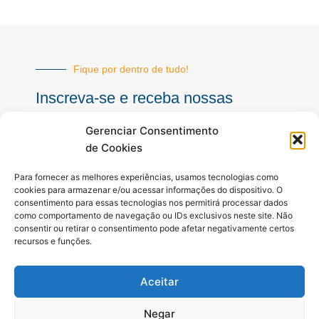
Fique por dentro de tudo!
Inscreva-se e receba nossas
notícias sempre atualizadas
Gerenciar Consentimento
de Cookies
E-
Para fornecer as melhores experiências, usamos tecnologias como
mail
cookies para armazenar e/ou acessar informações do dispositivo. O
consentimento para essas tecnologias nos permitirá processar dados
INSCREVER
como comportamento de navegação ou IDs exclusivos neste site. Não
consentir ou retirar o consentimento pode afetar negativamente certos
recursos e funções.
Siga-nos
Aceitar
F
I
Y
a
n
o
c
s
u
Negar