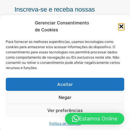
Inscreva-se e receba nossas
notícias sempre atualizadas
Gerenciar Consentimento
de Cookies
E-
Para fornecer as melhores experiências, usamos tecnologias como
mail
cookies para armazenar e/ou acessar informações do dispositivo. O
consentimento para essas tecnologias nos permitirá processar dados
INSCREVER
como comportamento de navegação ou IDs exclusivos neste site. Não
consentir ou retirar o consentimento pode afetar negativamente certos
recursos e funções.
Siga-nos
Aceitar
F
I
Y
a
n
o
c
s
u
Negar
e
t
t
b
a
u
Ver preferências
o
g
b
o
r
e
Estamos Online
Todos os direitos reservados. A Hora é Agora Paraná © 2025 -
k
a
Política de Cookies
-
m
Desenvolvido por Hosting Prime Brasil - 0800 111 0109
f