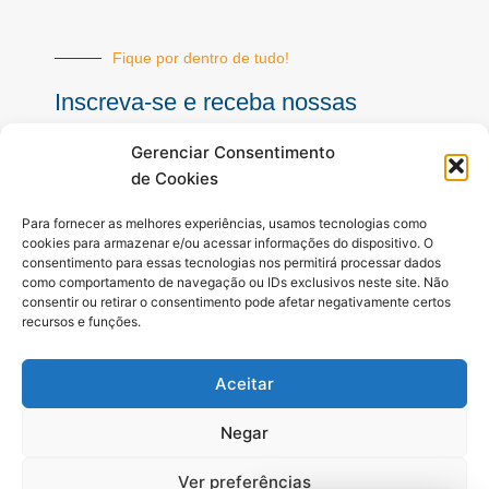
Fique por dentro de tudo!
Inscreva-se e receba nossas
notícias sempre atualizadas
Gerenciar Consentimento
de Cookies
E-
Para fornecer as melhores experiências, usamos tecnologias como
mail
cookies para armazenar e/ou acessar informações do dispositivo. O
consentimento para essas tecnologias nos permitirá processar dados
INSCREVER
como comportamento de navegação ou IDs exclusivos neste site. Não
consentir ou retirar o consentimento pode afetar negativamente certos
recursos e funções.
Siga-nos
Aceitar
F
I
Y
a
n
o
c
s
u
Negar
e
t
t
b
a
u
Ver preferências
o
g
b