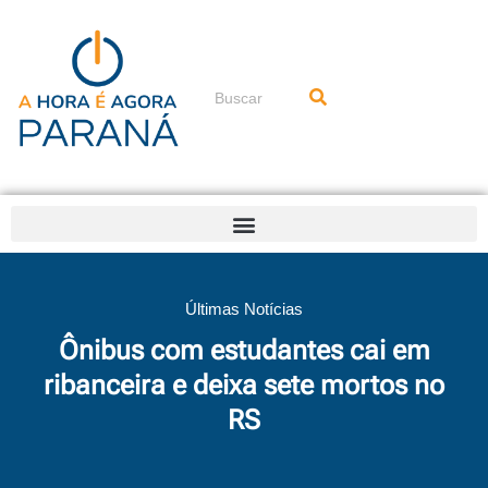
Ir
para
o
conteúdo
Pesquisar
Últimas Notícias
Ônibus com estudantes cai em
ribanceira e deixa sete mortos no
RS