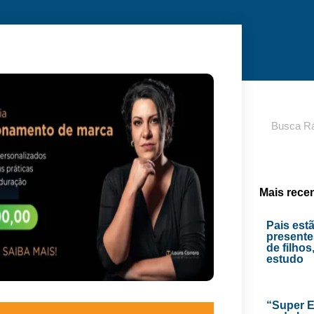
Pesquisar
Mais rece
Pais est
presente
de filhos
estudo
“Super E