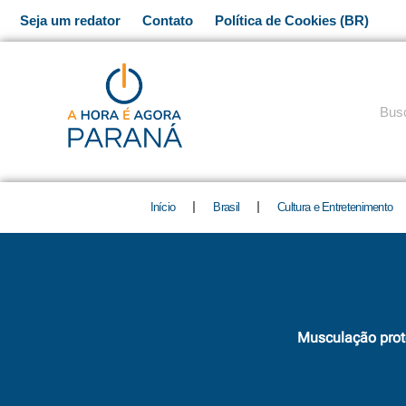
Ir
Seja um redator
Contato
Política de Cookies (BR)
para
o
conteúdo
Pesq
Início
Brasil
Cultura e Entretenimento
Musculação prot