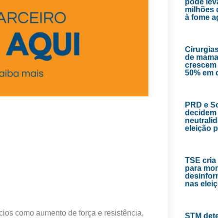
pode lev
milhões 
à fome 
Cirurgias
de mama
crescem
50% em 
PRD e So
decidem 
neutrali
eleição 
TSE cria
para mon
desinfor
nas elei
ios como aumento de força e resistência,
STM det