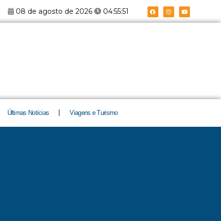
F
I
Y
08 de agosto de 2026
04:55:52
a
n
o
c
s
u
e
t
t
b
a
u
o
g
b
o
r
e
k
a
m
Últimas Notícias
Viagens e Turismo