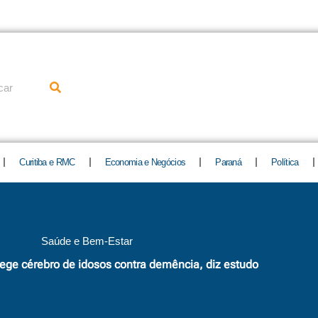
uisar
Curitiba e RMC
Economia e Negócios
Paraná
Política
Saúde e Bem-Estar
ege cérebro de idosos contra demência, diz estudo