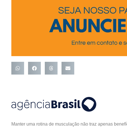
Manter uma rotina de musculação não traz apenas benefíc