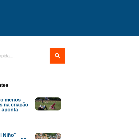
ntes
ão menos
s na criação
, aponta
l Niño”