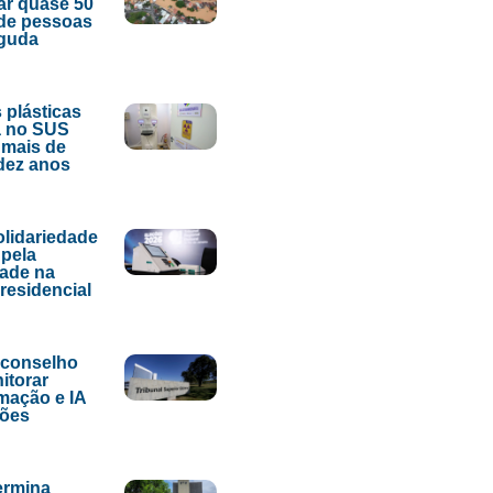
ar quase 50
de pessoas
aguda
 plásticas
 no SUS
 mais de
dez anos
lidariedade
pela
dade na
presidencial
 conselho
itorar
mação e IA
ções
ermina