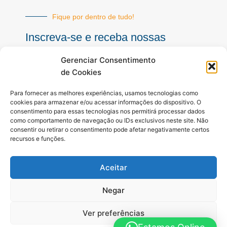
Fique por dentro de tudo!
Inscreva-se e receba nossas
notícias sempre atualizadas
Gerenciar Consentimento
de Cookies
E-
Para fornecer as melhores experiências, usamos tecnologias como
mail
cookies para armazenar e/ou acessar informações do dispositivo. O
consentimento para essas tecnologias nos permitirá processar dados
INSCREVER
como comportamento de navegação ou IDs exclusivos neste site. Não
consentir ou retirar o consentimento pode afetar negativamente certos
recursos e funções.
Siga-nos
Aceitar
F
I
Y
a
n
o
c
s
u
Negar
e
t
t
b
a
u
Ver preferências
o
g
b
o
r
e