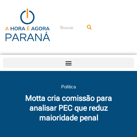
Ir
para
o
conteúdo
Pesquisar
Política
Motta cria comissão para
analisar PEC que reduz
maioridade penal