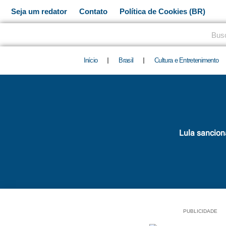
Ir
Seja um redator
Contato
Política de Cookies (BR)
para
o
Pesq
conteúdo
Início
Brasil
Cultura e Entretenimento
Lula sancio
PUBLICIDADE