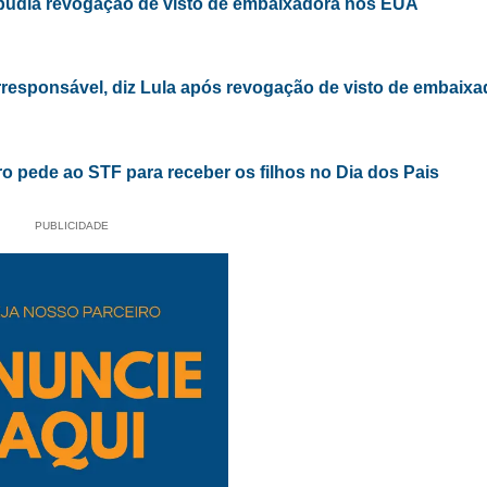
epudia revogação de visto de embaixadora nos EUA
irresponsável, diz Lula após revogação de visto de embaixa
o pede ao STF para receber os filhos no Dia dos Pais
PUBLICIDADE