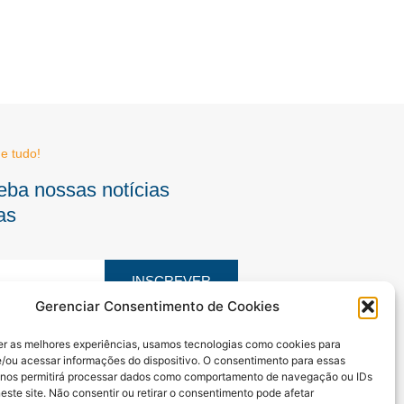
e tudo!
eba nossas notícias
as
INSCREVER
Gerenciar Consentimento de Cookies
er as melhores experiências, usamos tecnologias como cookies para
F
I
Y
/ou acessar informações do dispositivo. O consentimento para essas
a
n
o
c
s
u
 nos permitirá processar dados como comportamento de navegação ou IDs
e
t
t
este site. Não consentir ou retirar o consentimento pode afetar