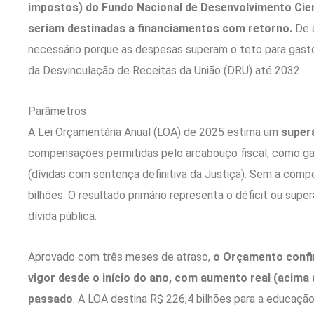
impostos) do Fundo Nacional de Desenvolvimento Cien
seriam destinadas a financiamentos com retorno.
De a
necessário porque as despesas superam o teto para gasto
da Desvinculação de Receitas da União (DRU) até 2032.
Parâmetros
A Lei Orçamentária Anual (LOA) de 2025 estima um
superá
compensações permitidas pelo arcabouço fiscal, como ga
(dívidas com sentença definitiva da Justiça). Sem a compe
bilhões. O resultado primário representa o déficit ou supe
dívida pública.
Aprovado com três meses de atraso,
o Orçamento confir
vigor desde o início do ano, com aumento real (acima 
passado
. A LOA destina R$ 226,4 bilhões para a educação