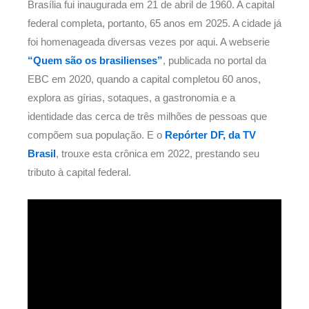
Brasília fui inaugurada em 21 de abril de 1960. A capital
federal completa, portanto, 65 anos em 2025. A cidade já
foi homenageada diversas vezes por aqui. A webserie
“Quem são os brasilienses”
, publicada no portal da
EBC em 2020, quando a capital completou 60 anos,
explora as gírias, sotaques, a gastronomia e a
identidade das cerca de três milhões de pessoas que
compõem sua população. E o
Repórter DF, da TV
Brasil
, trouxe esta crônica em 2022, prestando seu
tributo à capital federal.