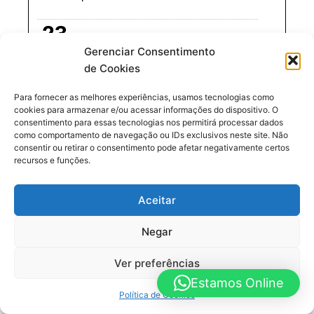
23
Gerenciar Consentimento
de Cookies
Nascimento do baterista fluminense Antônio
Para fornecer as melhores experiências, usamos tecnologias como
de Souza, o Milton Banana (90 anos) – um dos
cookies para armazenar e/ou acessar informações do dispositivo. O
principais da Bossa Nova. Em 1959 participou
consentimento para essas tecnologias nos permitirá processar dados
como comportamento de navegação ou IDs exclusivos neste site. Não
da gravação de “Chega de Saudade”,
consentir ou retirar o consentimento pode afetar negativamente certos
considerado o primeiro álbum da bossa nova,
recursos e funções.
por João Gilberto. Tocou outras vezes com Tom
e João, participando do show do Carnegie Hall
Aceitar
em Nova York, em 1962. Também participou do
Negar
histórico disco Getz/Gilberto, em 1963,
considerado um dos principais responsáveis
Ver preferências
pela internacionalização do gênero. Formou o
Estamos Online
Milton Banana Trio, que gravou mais de 20
Política de Cookies
discos, e era original por ser comandado por um