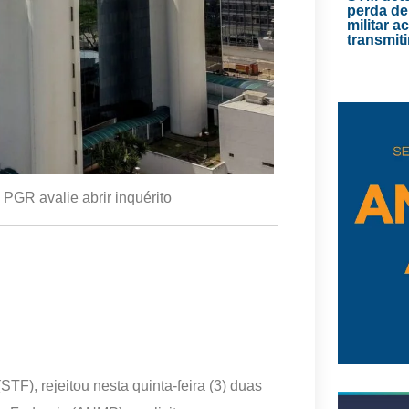
perda de
militar 
transmiti
PGR avalie abrir inquérito
TF), rejeitou nesta quinta-feira (3) duas