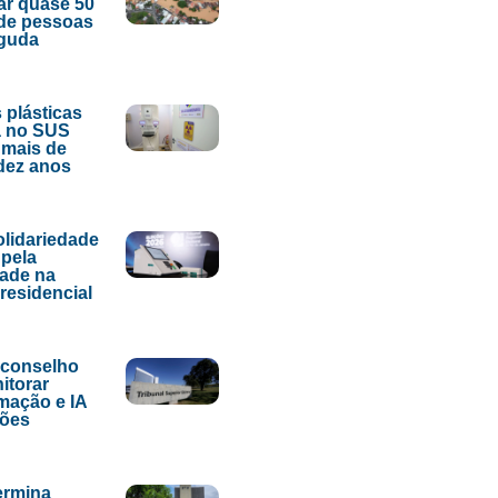
ar quase 50
de pessoas
aguda
 plásticas
 no SUS
 mais de
dez anos
lidariedade
pela
dade na
presidencial
 conselho
itorar
mação e IA
ções
ermina