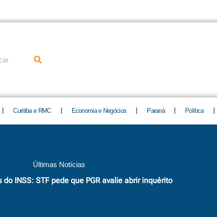
uisar
Curitiba e RMC
Economia e Negócios
Paraná
Política
Últimas Notícias
s do INSS: STF pede que PGR avalie abrir inquérito