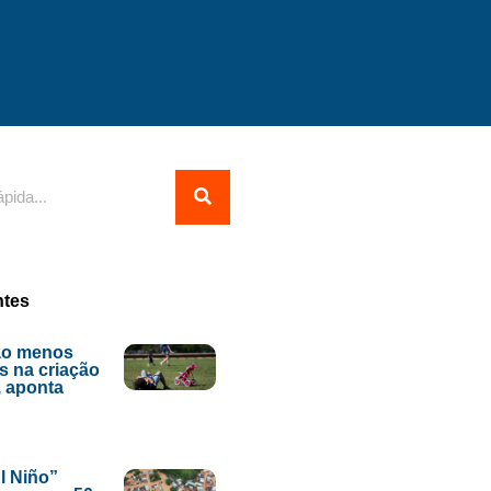
ntes
ão menos
s na criação
, aponta
l Niño”