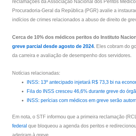
reclamações da Associação Nacional dos Peritos Médicos
Procuradoria-Geral da República (PGR) avalie a instauraç
indícios de crimes relacionados a abuso de direito de gre
Cerca de 10% dos médicos peritos do Instituto Nacio
greve parcial desde agosto de 2024
.
Eles cobram do go
da carreira e avaliação de desempenho dos servidores.
Notícias relacionadas:
INSS: 13º antecipado injetará R$ 73,3 bi na econom
Fila do INSS cresceu 46,6% durante greve do órgã
INSS: perícias com médicos em greve serão auto
Em nota, o STF informou que a primeira reclamação (RC
federal
que bloqueou a agenda dos peritos e redirecionou
aderiram à greve.