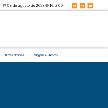
F
I
Y
08 de agosto de 2026
14:13:01
a
n
o
c
s
u
e
t
t
b
a
u
o
g
b
o
r
e
k
a
m
Últimas Notícias
Viagens e Turismo