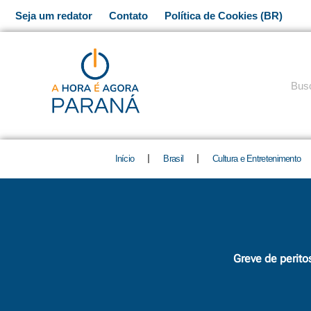
Ir
Seja um redator
Contato
Política de Cookies (BR)
para
o
conteúdo
Pesq
Início
Brasil
Cultura e Entretenimento
Greve de perito