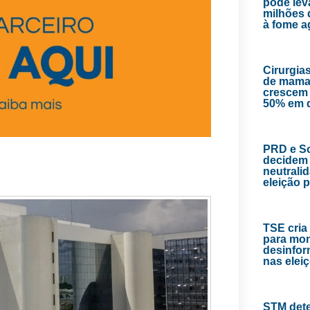
pode lev
milhões 
à fome 
Cirurgias
de mama
crescem
50% em 
PRD e So
decidem 
neutrali
eleição 
TSE cria
para mon
desinfor
nas elei
STM det