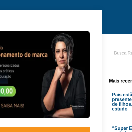
Pesquisar
Mais rece
Pais est
presente
de filhos
estudo
“Super E