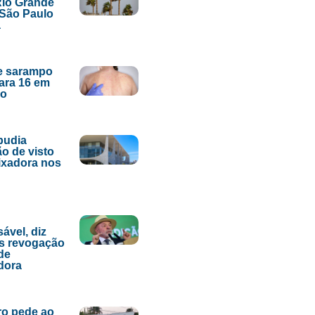
Rio Grande
 São Paulo
a
e sarampo
ara 16 em
lo
epudia
o de visto
ixadora nos
ável, diz
s revogação
 de
dora
ro pede ao