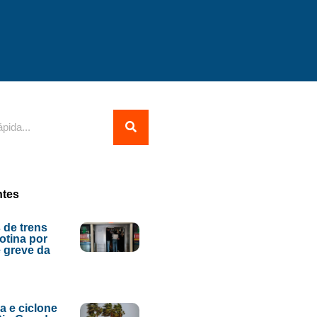
ntes
 de trens
tina por
 greve da
ia e ciclone