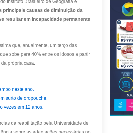
 Instituto Brasileiro de Geografia e
 principais causas de diminuição da
ive resultar em incapacidade permanente
 estima que, anualmente, um terço das
ue sobe para 40% entre os idosos a partir
 da própria casa.
rampo neste ano.
em surto de oropouche.
ro vezes em 12 anos.
cias da reabilitação pela Universidade de
iência sobre as adaptações necessárias no