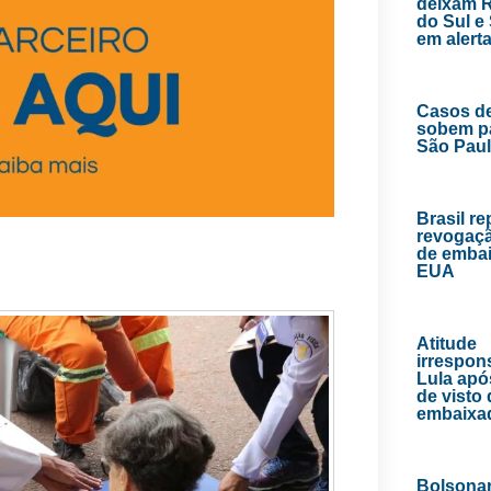
deixam 
do Sul e
em alert
Casos d
sobem p
São Pau
Brasil r
revogaçã
de emba
EUA
Atitude
irrespons
Lula apó
de visto
embaixa
Bolsona