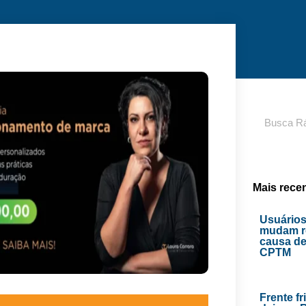
Pesquisar
Mais rece
Usuários
mudam ro
causa de
CPTM
Frente fr