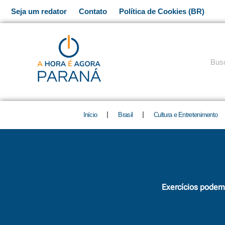
Ir
Seja um redator
Contato
Política de Cookies (BR)
para
o
conteúdo
Pesq
Início
Brasil
Cultura e Entretenimento
Exercícios podem