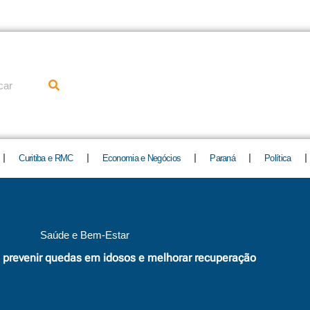
uisar
Curitiba e RMC
Economia e Negócios
Paraná
Política
Saúde e Bem-Estar
 prevenir quedas em idosos e melhorar recuperação