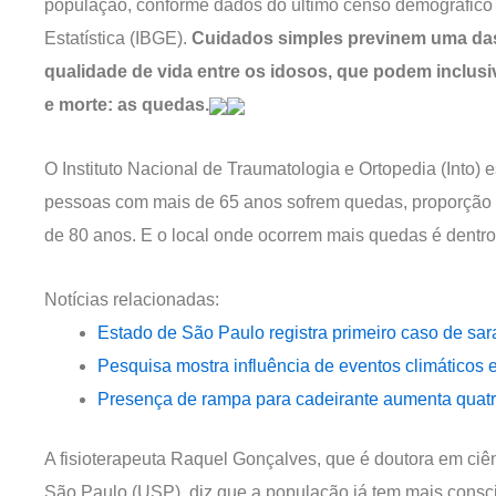
população, conforme dados do último censo demográfico do
Estatística (IBGE).
Cuidados simples previnem uma das
qualidade de vida entre os idosos, que podem inclus
e morte: as quedas.
O Instituto Nacional de Traumatologia e Ortopedia (Into)
pessoas com mais de 65 anos sofrem quedas, proporção q
de 80 anos. E o local onde ocorrem mais quedas é dentro
Notícias relacionadas:
Estado de São Paulo registra primeiro caso de sa
Pesquisa mostra influência de eventos climáticos 
Presença de rampa para cadeirante aumenta quat
A fisioterapeuta Raquel Gonçalves, que é doutora em ciên
São Paulo (USP), diz que a população já tem mais consc