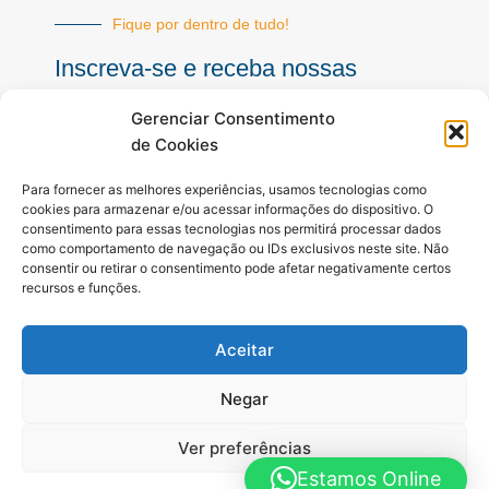
Fique por dentro de tudo!
Inscreva-se e receba nossas
notícias sempre atualizadas
Gerenciar Consentimento
de Cookies
E-
Para fornecer as melhores experiências, usamos tecnologias como
mail
cookies para armazenar e/ou acessar informações do dispositivo. O
consentimento para essas tecnologias nos permitirá processar dados
INSCREVER
como comportamento de navegação ou IDs exclusivos neste site. Não
consentir ou retirar o consentimento pode afetar negativamente certos
recursos e funções.
Siga-nos
Aceitar
F
I
Y
a
n
o
c
s
u
Negar
e
t
t
b
a
u
Ver preferências
o
g
b
o
r
e
Estamos Online
Todos os direitos reservados. A Hora é Agora Paraná © 2025 -
k
a