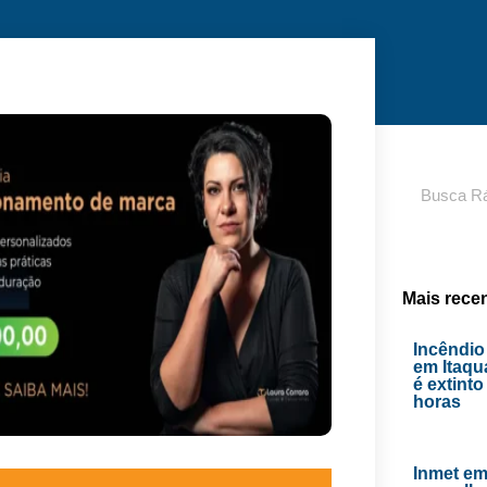
Pesquisar
Mais rece
Incêndio
em Itaq
é extint
horas
Inmet emi