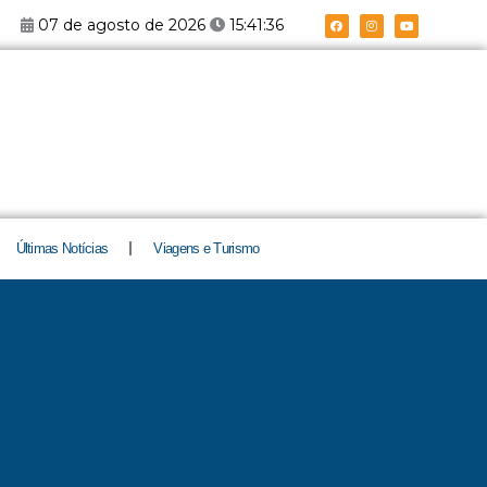
F
I
Y
07 de agosto de 2026
15:41:37
a
n
o
c
s
u
e
t
t
b
a
u
o
g
b
o
r
e
k
a
m
Últimas Notícias
Viagens e Turismo