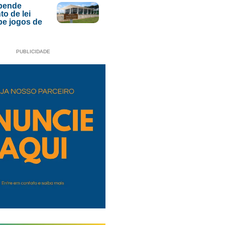
pende
to de lei
be jogos de
PUBLICIDADE