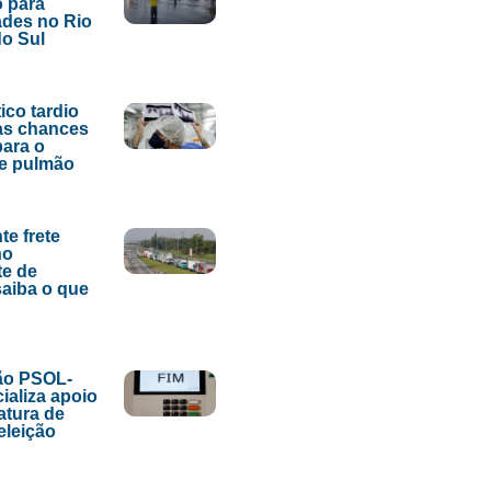
 para
des no Rio
o Sul
ico tardio
as chances
para o
de pulmão
te frete
no
te de
saiba o que
ão PSOL-
ializa apoio
atura de
eleição