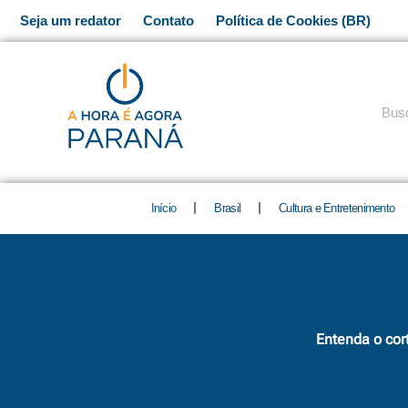
Ir
Seja um redator
Contato
Política de Cookies (BR)
para
o
conteúdo
Pesq
Início
Brasil
Cultura e Entretenimento
Entenda o cor