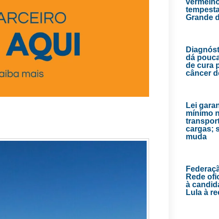
vermelho
tempesta
Grande d
Diagnóst
dá pouc
de cura 
câncer 
Lei garan
mínimo 
transpor
cargas; 
muda
Federaç
Rede ofic
à candid
Lula à re