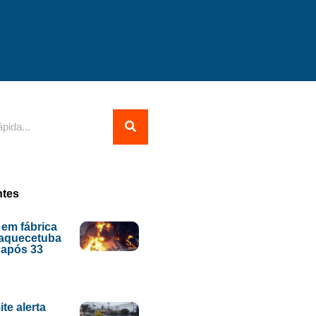
ntes
 em fábrica
uaquecetuba
o após 33
te alerta