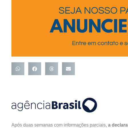
Após duas semanas com informações parciais,
a declara