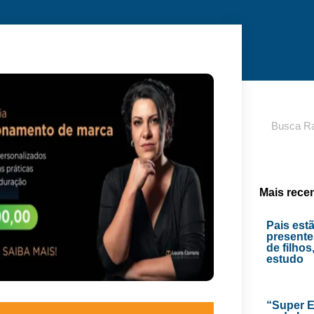
Pesquisar
Mais rece
Pais est
presente
de filhos
estudo
“Super E