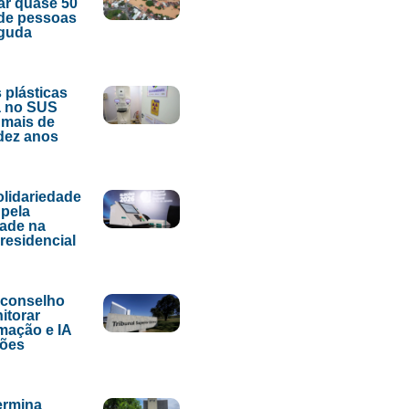
ar quase 50
de pessoas
aguda
 plásticas
 no SUS
 mais de
dez anos
lidariedade
pela
dade na
presidencial
 conselho
itorar
mação e IA
ções
ermina