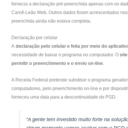
fornecia a declaração pré-preenchida apenas com os dad
Carnê-Leão Web. Outros dados foram acrescentados nos ú
preenchida ainda não estava completa.
Declaração por celular
A
declaração pelo celular e feita por meio do aplicat
necessidade de baixar o programa no computador. O
sit
permitir o preenchimento e o envio on-line
.
A Receita Federal pretende substituir o programa gerado
computadores, pelo preenchimento on-line e por disposit
forneceu uma data para a descontinuidade do PGD.
“A gente tem investido muito forte na solu
algum momento vamos acabar com o PGD em 