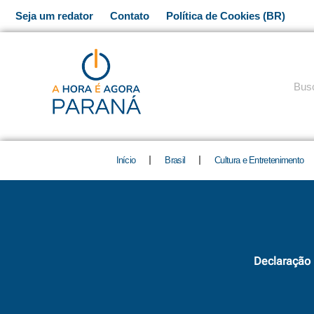
Ir
Seja um redator
Contato
Política de Cookies (BR)
para
o
conteúdo
Pesq
Início
Brasil
Cultura e Entretenimento
Declaração 