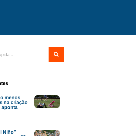
ntes
ão menos
s na criação
, aponta
l Niño”