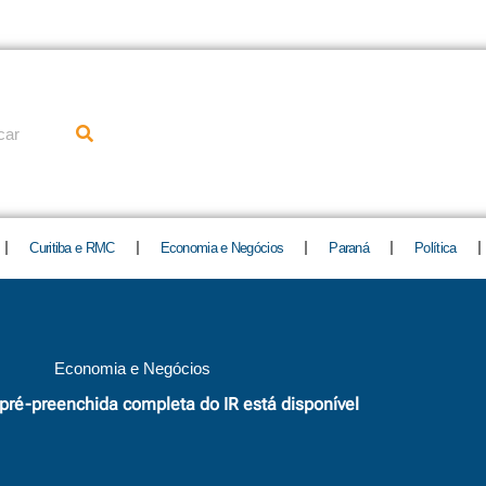
uisar
Curitiba e RMC
Economia e Negócios
Paraná
Política
Economia e Negócios
pré-preenchida completa do IR está disponível