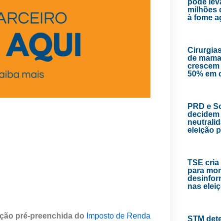
pode lev
milhões 
à fome 
Cirurgias
de mama
crescem
50% em 
PRD e So
decidem 
neutrali
eleição 
TSE cria
para mon
desinfor
nas elei
ção pré-preenchida do
Imposto de Renda
STM det