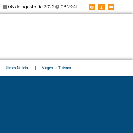
F
I
Y
08 de agosto de 2026
08:23:42
a
n
o
c
s
u
e
t
t
b
a
u
o
g
b
o
r
e
k
a
m
Últimas Notícias
Viagens e Turismo