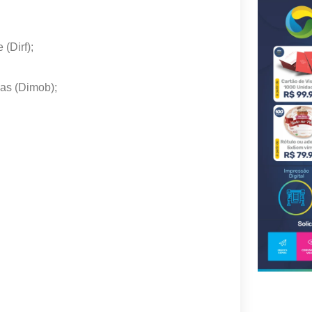
(Dirf);
ias (Dimob);