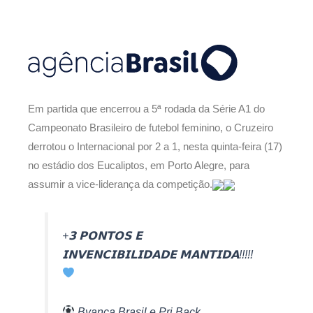
Em partida que encerrou a 5ª rodada da Série A1 do
Campeonato Brasileiro de futebol feminino, o Cruzeiro
derrotou o Internacional por 2 a 1, nesta quinta-feira (17)
no estádio dos Eucaliptos, em Porto Alegre, para
assumir a vice-liderança da competição.
+𝟯 𝗣𝗢𝗡𝗧𝗢𝗦 𝗘
𝗜𝗡𝗩𝗘𝗡𝗖𝗜𝗕𝗜𝗟𝗜𝗗𝗔𝗗𝗘 𝗠𝗔𝗡𝗧𝗜𝗗𝗔!!!!!
Byanca Brasil e Pri Back