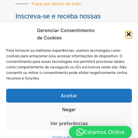
Fique por dentro de tudo!
Inscreva-se e receba nossas
notícias sempre atualizadas
Gerenciar Consentimento
de Cookies
E-
Para fornecer as melhores experiências, usamos tecnologias como
mail
cookies para armazenar e/ou acessar informações do dispositivo. O
consentimento para essas tecnologias nos permitirá processar dados
INSCREVER
como comportamento de navegação ou IDs exclusivos neste site. Não
consentir ou retirar o consentimento pode afetar negativamente certos
recursos e funções.
Siga-nos
Aceitar
F
I
Y
a
n
o
c
s
u
Negar
e
t
t
b
a
u
Ver preferências
o
g
b
o
r
e
Estamos Online
Todos os direitos reservados. A Hora é Agora Paraná © 2025 -
k
a
Política de Cookies