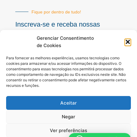
Fique por dentro de tudo!
Inscreva-se e receba nossas
notícias sempre atualizadas
Gerenciar Consentimento
de Cookies
E-
Para fornecer as melhores experiências, usamos tecnologias como
mail
cookies para armazenar e/ou acessar informações do dispositivo. O
consentimento para essas tecnologias nos permitirá processar dados
INSCREVER
como comportamento de navegação ou IDs exclusivos neste site. Não
consentir ou retirar o consentimento pode afetar negativamente certos
recursos e funções.
Siga-nos
Aceitar
F
I
Y
a
n
o
c
s
u
Negar
e
t
t
b
a
u
Ver preferências
o
g
b
o
r
e