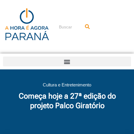
Ir
para
o
conteúdo
Pesquisar
Cultura e Entretenimento
Começa hoje a 27ª edição do
projeto Palco Giratório