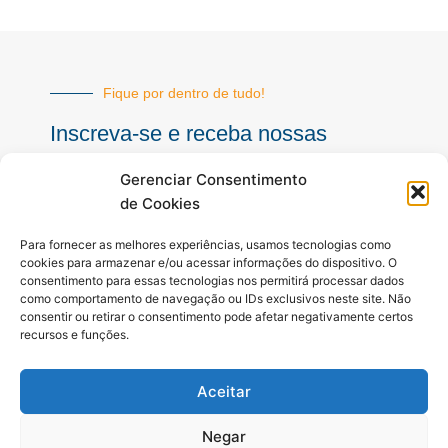
Fique por dentro de tudo!
Inscreva-se e receba nossas
notícias sempre atualizadas
Gerenciar Consentimento
de Cookies
E-
Para fornecer as melhores experiências, usamos tecnologias como
mail
cookies para armazenar e/ou acessar informações do dispositivo. O
consentimento para essas tecnologias nos permitirá processar dados
INSCREVER
como comportamento de navegação ou IDs exclusivos neste site. Não
consentir ou retirar o consentimento pode afetar negativamente certos
recursos e funções.
Siga-nos
Aceitar
F
I
Y
a
n
o
c
s
u
Negar