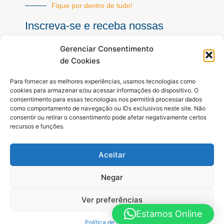
Fique por dentro de tudo!
Inscreva-se e receba nossas
notícias sempre atualizadas
Gerenciar Consentimento
de Cookies
E-
Para fornecer as melhores experiências, usamos tecnologias como
mail
cookies para armazenar e/ou acessar informações do dispositivo. O
consentimento para essas tecnologias nos permitirá processar dados
INSCREVER
como comportamento de navegação ou IDs exclusivos neste site. Não
consentir ou retirar o consentimento pode afetar negativamente certos
recursos e funções.
Siga-nos
Aceitar
F
I
Y
a
n
o
c
s
u
Negar
e
t
t
b
a
u
Ver preferências
o
g
b
o
r
e
Estamos Online
Todos os direitos reservados. A Hora é Agora Paraná © 2025 -
k
a
Política de Cookies