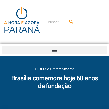
Ir
para
o
conteúdo
Pesquisar
Cultura e Entretenimento
Brasília comemora hoje 60 anos
de fundação