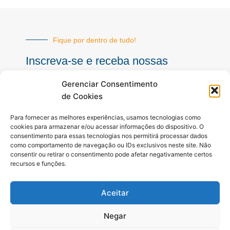
Fique por dentro de tudo!
Inscreva-se e receba nossas
notícias sempre atualizadas
Gerenciar Consentimento
de Cookies
E-
Para fornecer as melhores experiências, usamos tecnologias como
mail
cookies para armazenar e/ou acessar informações do dispositivo. O
consentimento para essas tecnologias nos permitirá processar dados
INSCREVER
como comportamento de navegação ou IDs exclusivos neste site. Não
consentir ou retirar o consentimento pode afetar negativamente certos
recursos e funções.
Siga-nos
Aceitar
F
I
Y
a
n
o
c
s
u
Negar
e
t
t