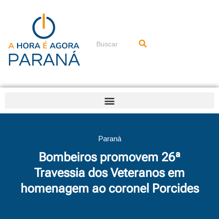
Ir
para
o
conteúdo
Pesquisar
Paraná
Bombeiros promovem 26ª
Travessia dos Veteranos em
homenagem ao coronel Porcides