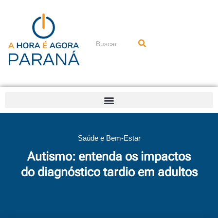
Ir
para
o
conteúdo
Pesquisar
Saúde e Bem-Estar
Autismo: entenda os impactos
do diagnóstico tardio em adultos