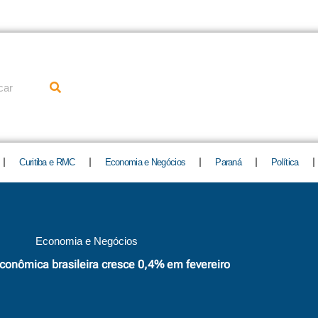
uisar
Curitiba e RMC
Economia e Negócios
Paraná
Política
Economia e Negócios
econômica brasileira cresce 0,4% em fevereiro