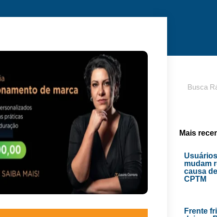
Pesquisar
Mais rece
Usuários
mudam ro
causa de
CPTM
Frente fr