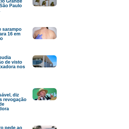
Rio Grande
 São Paulo
a
e sarampo
ara 16 em
lo
epudia
o de visto
ixadora nos
ável, diz
s revogação
 de
dora
ro pede ao