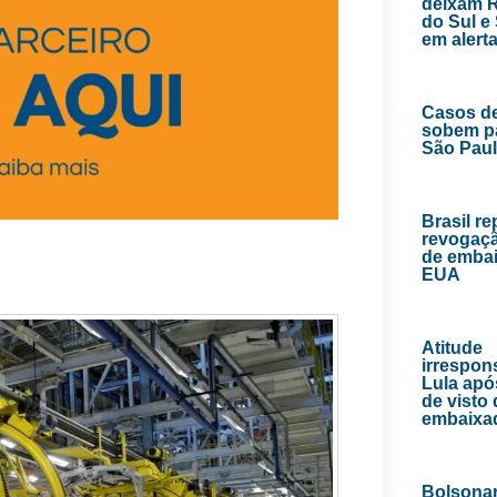
deixam 
do Sul e
em alert
Casos d
sobem p
São Pau
Brasil r
revogaçã
de emba
EUA
Atitude
irrespons
Lula apó
de visto
embaixa
Bolsona