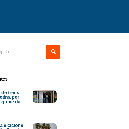
ntes
 de trens
tina por
 greve da
ia e ciclone