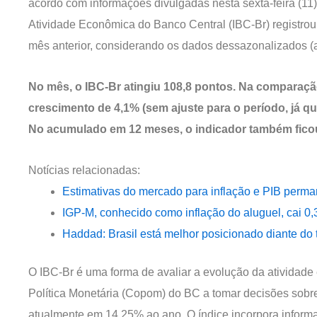
acordo com informações divulgadas nesta sexta-feira (11)
Atividade Econômica do Banco Central (IBC-Br) registrou
mês anterior, considerando os dados dessazonalizados (a
No mês, o IBC-Br atingiu 108,8 pontos. Na comparaçã
crescimento de 4,1% (sem ajuste para o período, já q
No acumulado em 12 meses, o indicador também fico
Notícias relacionadas:
Estimativas do mercado para inflação e PIB perm
IGP-M, conhecido como inflação do aluguel, cai 0
Haddad: Brasil está melhor posicionado diante do 
O IBC-Br é uma forma de avaliar a evolução da atividade
Política Monetária (Copom) do BC a tomar decisões sobr
atualmente em 14,25% ao ano. O índice incorpora informa