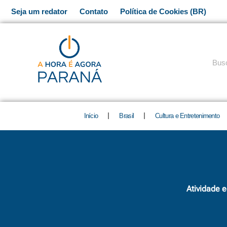
Ir
Seja um redator
Contato
Política de Cookies (BR)
para
o
conteúdo
Pesq
Início
Brasil
Cultura e Entretenimento
Atividade 