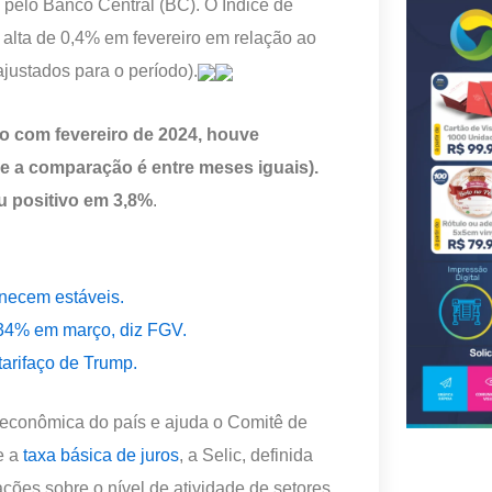
 pelo Banco Central (BC). O Índice de
 alta de 0,4% em fevereiro em relação ao
justados para o período).
o com fevereiro de 2024, houve
ue a comparação é entre meses iguais).
u positivo em 3,8%
.
anecem estáveis.
,34% em março, diz FGV.
tarifaço de Trump.
 econômica do país e ajuda o Comitê de
e a
taxa básica de juros
, a Selic, definida
ções sobre o nível de atividade de setores