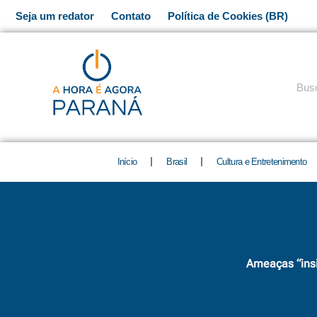
Ir
Seja um redator
Contato
Política de Cookies (BR)
para
o
conteúdo
Pesq
Início
Brasil
Cultura e Entretenimento
Ameaças “insi