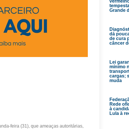
vermelho
tempesta
Grande d
Diagnóst
dá pouc
de cura 
câncer 
Lei garan
mínimo 
transpor
cargas; 
muda
Federaç
Rede ofic
à candid
Lula à re
unda-feira (31), que ameaças autoritárias,