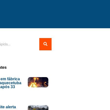
ntes
 em fábrica
uaquecetuba
o após 33
te alerta