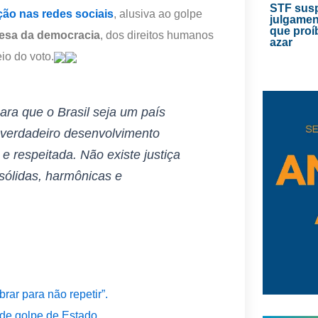
STF sus
ção nas redes sociais
, alusiva ao golpe
julgamen
que proí
fesa da democracia
, dos direitos humanos
azar
io do voto.
ara que o Brasil seja um país
 verdadeiro desenvolvimento
e respeitada. Não existe justiça
 sólidas, harmônicas e
ar para não repetir”.
 de golpe de Estado.