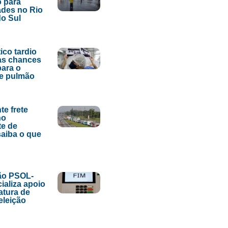
 para
des no Rio
o Sul
ico tardio
as chances
para o
de pulmão
te frete
no
te de
saiba o que
ão PSOL-
ializa apoio
atura de
eleição