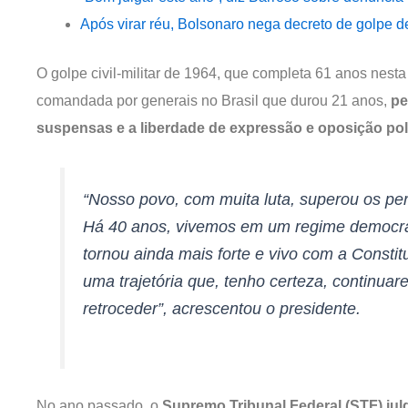
Após virar réu, Bolsonaro nega decreto de golpe d
O golpe civil-militar de 1964, que completa 61 anos nest
comandada por generais no Brasil que durou 21 anos,
pe
suspensas e a liberdade de expressão e oposição polít
“Nosso povo, com muita luta, superou os per
Há 40 anos, vivemos em um regime democrát
tornou ainda mais forte e vivo com a Constit
uma trajetória que, tenho certeza, continu
retroceder”, acrescentou o presidente.
No ano passado, o
Supremo Tribunal Federal (STF) jul