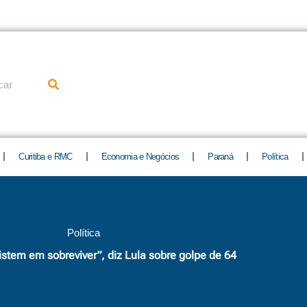
uisar
Curitiba e RMC
Economia e Negócios
Paraná
Política
Política
stem em sobreviver”, diz Lula sobre golpe de 64