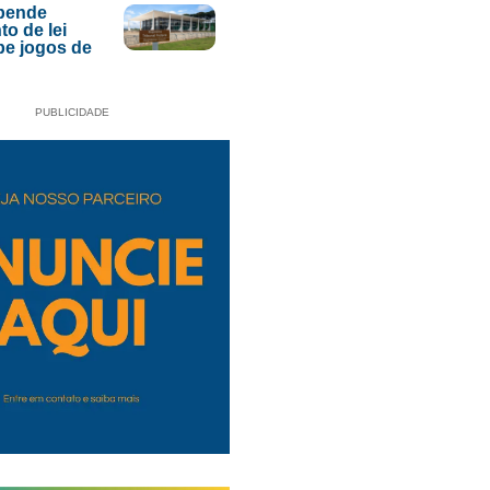
pende
to de lei
be jogos de
PUBLICIDADE