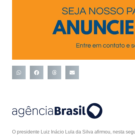
O presidente Luiz Inácio Lula da Silva afirmou, nesta seg