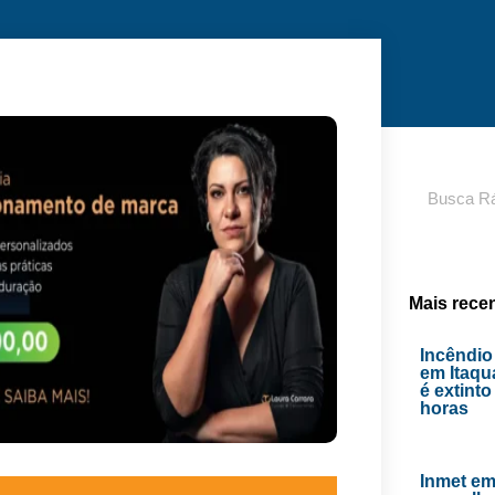
Pesquisar
Mais rece
Incêndio
em Itaq
é extint
horas
Inmet emi