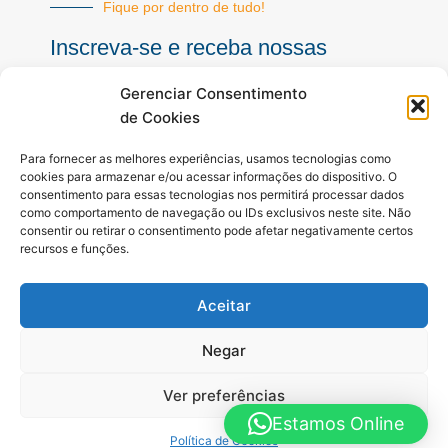
Fique por dentro de tudo!
Inscreva-se e receba nossas
notícias sempre atualizadas
Gerenciar Consentimento
de Cookies
E-
Para fornecer as melhores experiências, usamos tecnologias como
mail
cookies para armazenar e/ou acessar informações do dispositivo. O
consentimento para essas tecnologias nos permitirá processar dados
INSCREVER
como comportamento de navegação ou IDs exclusivos neste site. Não
consentir ou retirar o consentimento pode afetar negativamente certos
recursos e funções.
Siga-nos
Aceitar
F
I
Y
a
n
o
c
s
u
Negar
e
t
t
b
a
u
Ver preferências
o
g
b
o
r
e
Estamos Online
Todos os direitos reservados. A Hora é Agora Paraná © 2025 -
k
a
Política de Cookies
-
m
Desenvolvido por Hosting Prime Brasil - 0800 111 0109