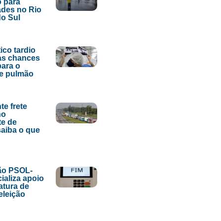
 para
des no Rio
o Sul
ico tardio
as chances
para o
de pulmão
te frete
no
te de
saiba o que
ão PSOL-
ializa apoio
atura de
eleição