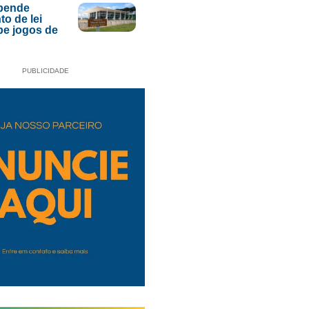
pende
to de lei
be jogos de
PUBLICIDADE