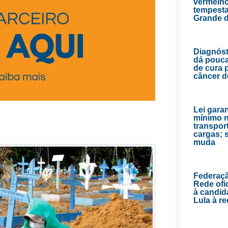
vermelho
tempesta
Grande d
Diagnóst
dá pouc
de cura 
câncer 
Lei garan
mínimo 
transpor
cargas; 
muda
Federaç
Rede ofic
à candid
Lula à re