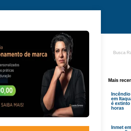
Pesquisar
Mais rece
Incêndio
em Itaq
é extint
horas
Inmet emi