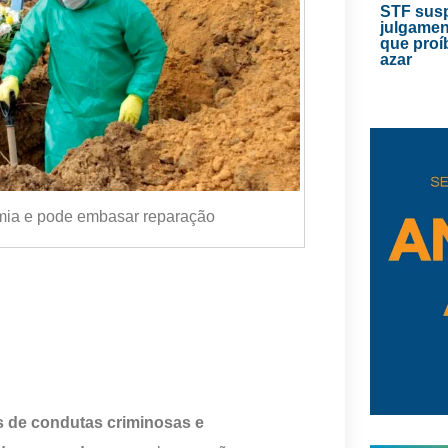
STF sus
julgamen
que proí
azar
emia e pode embasar reparação
s de condutas criminosas e