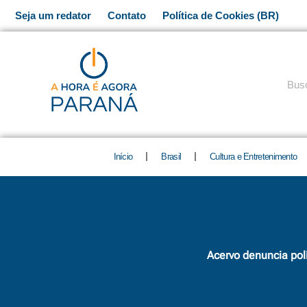
Ir
Seja um redator
Contato
Política de Cookies (BR)
para
o
conteúdo
Pesq
Início
Brasil
Cultura e Entretenimento
Acervo denuncia pol