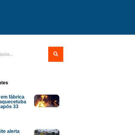
ntes
 em fábrica
uaquecetuba
o após 33
te alerta