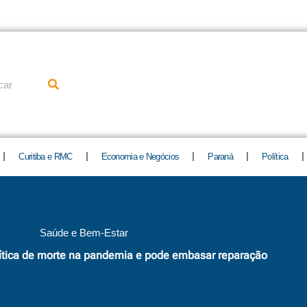
uisar
Curitiba e RMC
Economia e Negócios
Paraná
Política
Saúde e Bem-Estar
ítica de morte na pandemia e pode embasar reparação