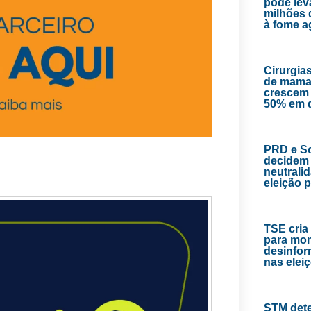
pode lev
milhões 
à fome 
Cirurgias
de mama
crescem
50% em 
PRD e So
decidem 
neutrali
eleição 
TSE cria
para mon
desinfor
nas elei
STM det