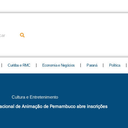
uisar
Curitiba e RMC
Economia e Negócios
Paraná
Política
Cultura e Entretenimento
rnacional de Animação de Pernambuco abre inscrições