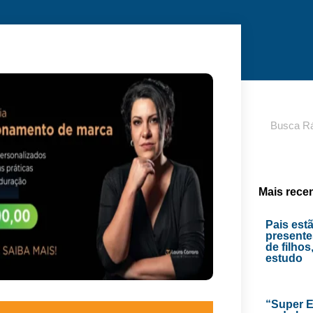
Pesquisar
Mais rece
Pais est
presente
de filhos
estudo
“Super E