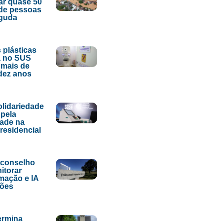
ar quase 50
de pessoas
aguda
 plásticas
 no SUS
 mais de
dez anos
lidariedade
pela
dade na
presidencial
 conselho
itorar
mação e IA
ções
ermina