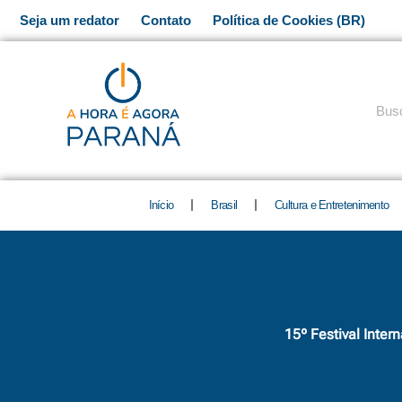
Ir
Seja um redator
Contato
Política de Cookies (BR)
para
o
conteúdo
Pesq
Início
Brasil
Cultura e Entretenimento
15º Festival Inte