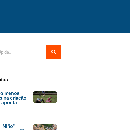
ntes
ão menos
s na criação
, aponta
l Niño”